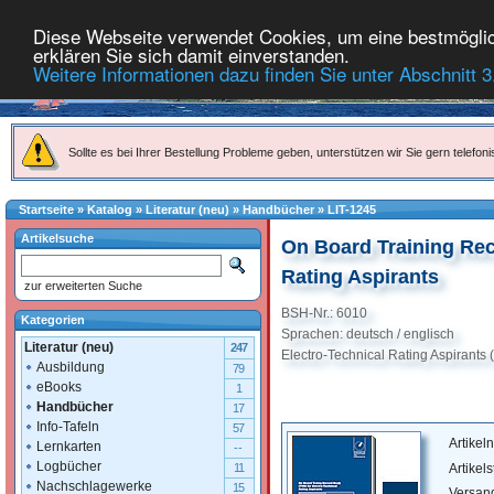
Diese Webseite verwendet Cookies, um eine bestmöglich
erklären Sie sich damit einverstanden.
Weitere Informationen dazu finden Sie unter Abschnitt 3
Sollte es bei Ihrer Bestellung Probleme geben, unterstützen wir Sie gern telefoni
Startseite
»
Katalog
»
Literatur (neu)
»
Handbücher
»
LIT-1245
Artikelsuche
On Board Training Rec
Rating Aspirants
zur erweiterten Suche
BSH-Nr.: 6010
Kategorien
Sprachen: deutsch / englisch
Literatur (neu)
247
Electro-Technical Rating Aspirants 
Ausbildung
79
eBooks
1
Handbücher
17
Info-Tafeln
57
Artike
Lernkarten
--
Logbücher
Artikel
11
Nachschlagewerke
15
Versan