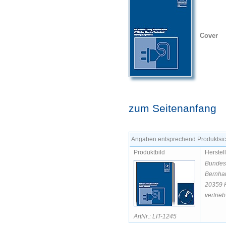
Cover
zum Seitenanfang
Angaben entsprechend Produktsich
Produktbild
Herstel
Bundesa
Bernhar
20359 
vertrie
ArtNr.: LIT-1245