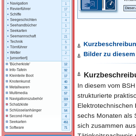
Navigation
1
Dieser 
Revierführer
17
Schiffe
1
Seegeschichten
4
Seehandbücher
1
Seekarten
7
Seemannschaft
21
Technik
5
Kurzbeschreibu
Törnführer
8
Bilder zu diesem 
Wetter
2
[unsortiert]
--
'Bücherkiste'
12
Info-Tafeln
92
Kurzbeschreib
Kleinteile Boot
17
Knotenkunst
40
In diesem vom BSH 
Metallwaren
36
Multimedia
57
strukturierte prakti
Navigationszubehör
119
Elektrotechnischen
Schatzkiste
37
Schlüsselanhänger
54
sechs Monaten als S
Second-Hand
4
Seekarten
451
sich zusammen aus 
Software
71
Tätigkeitsnachweis 