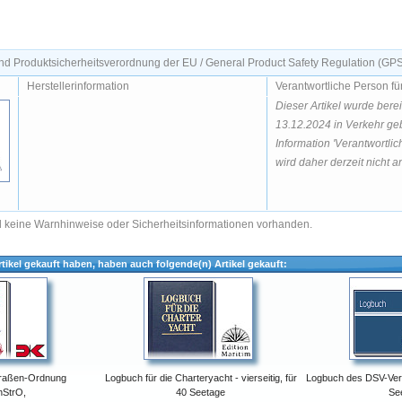
d Produktsicherheitsverordnung der EU / General Product Safety Regulation (GP
Herstellerinformation
Verantwortliche Person fü
Dieser Artikel wurde bere
13.12.2024 in Verkehr geb
Information 'Verantwortlic
wird daher derzeit nicht an
nd keine Warnhinweise oder Sicherheitsinformationen vorhanden.
tikel gekauft haben, haben auch folgende(n) Artikel gekauft:
traßen-Ordnung
Logbuch für die Charteryacht - vierseitig, für
Logbuch des DSV-Verla
hStrO,
40 Seetage
Se