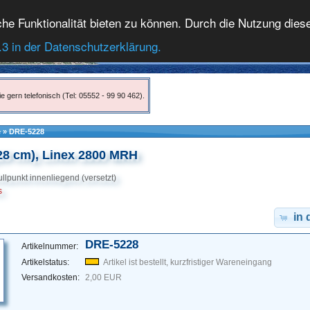
 Funktionalität bieten zu können. Durch die Nutzung dieser
.3 in der Datenschutzerklärung.
e gern telefonisch (Tel: 05552 - 99 90 462).
e
»
DRE-5228
28 cm), Linex 2800 MRH
Nullpunkt innenliegend (versetzt)
s
in
DRE-5228
Artikelnummer:
Artikelstatus:
Artikel ist bestellt, kurzfristiger Wareneingang
Versandkosten:
2,00 EUR