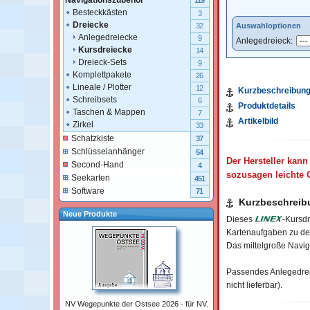
Navigationszubehör
119
Besteckkästen
3
Dreiecke
Auswahloptionen
32
Anlegedreiecke
9
Anlegedreieck:
Kursdreiecke
14
Dreieck-Sets
9
Komplettpakete
26
Lineale / Plotter
12
Kurzbeschreibun
Schreibsets
6
Produktdetails
Taschen & Mappen
7
Artikelbild
Zirkel
33
Schatzkiste
37
Schlüsselanhänger
54
Der Hersteller kann
Second-Hand
4
sozusagen leichte 
Seekarten
451
Software
71
Kurzbeschreib
Neue Produkte
Dieses
-Kursdr
Kartenaufgaben zu den
Das mittelgroße Navig
Passendes Anlegedre
nicht lieferbar).
NV Wegepunkte der Ostsee 2026 - für NV.