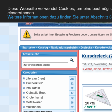
Diese Webseite verwendet Cookies, um eine bestmögliche
einverstanden.
Weitere Informationen dazu finden Sie unter Abschnitt 3
Sollte es bei Ihrer Bestellung Probleme geben, unterstützen wir Si
Startseite
»
Katalog
»
Navigationszubehör
»
Dreiecke
»
Kursdreieck
Artikelsuche
Kursdreieck (
mit Griff, zweifarbig, 
zur erweiterten Suche
B-Ware, siehe Hinwei
Kategorien
Literatur (neu)
247
'Bücherkiste'
12
Info-Tafeln
92
Kleinteile Boot
17
Knotenkunst
40
Metallwaren
36
Multimedia
57