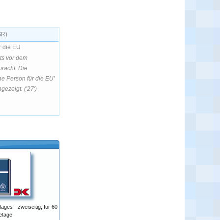
SR)
r die EU
its vor dem
racht. Die
he Person für die EU'
gezeigt. ('27')
ges - zweiseitig, für 60
etage