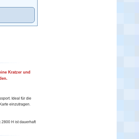
leine Kratzer und
den.
port. Ideal für die
Karte einzutragen.
 2800 H ist dauerhaft