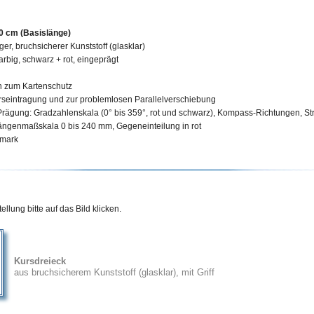
0 cm (Basislänge)
ger, bruchsicherer Kunststoff (glasklar)
arbig, schwarz + rot, eingeprägt
 zum Kartenschutz
urseintragung und zur problemlosen Parallelverschiebung
 Prägung: Gradzahlenskala
(0° bis 359°, rot und schwarz)
, Kompass-Richtungen, St
ängenmaßskala
0 bis 240 mm
, Gegeneinteilung in rot
emark
llung bitte auf das Bild klicken.
Kursdreieck
aus bruchsicherem Kunststoff (glasklar), mit Griff