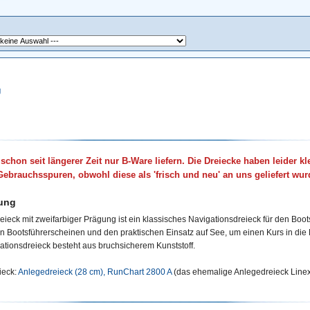
g
 schon seit längerer Zeit nur B-Ware liefern. Die Dreiecke haben leider k
Gebrauchsspuren, obwohl diese als 'frisch und neu' an uns geliefert wur
ung
eieck mit zweifarbiger Prägung ist ein klassisches Navigationsdreieck für den Bootss
 Bootsführerscheinen und den praktischen Einsatz auf See, um einen Kurs in die 
ationsdreieck besteht aus bruchsicherem Kunststoff.
ieck:
Anlegedreieck (28 cm), RunChart 2800 A
(das ehemalige Anlegedreieck Linex