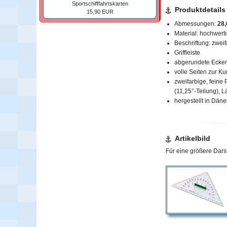
Sportschifffahrtskarten
Produktdetails
15,90 EUR
Abmessungen:
28,
Material: hochwerti
Beschriftung: zweif
Griffleiste
abgerundete Ecken
volle Seiten zur K
zweifarbige, feine
(11,25°-Teilung),
L
hergestellt in Dän
Artikelbild
Für eine größere Darste