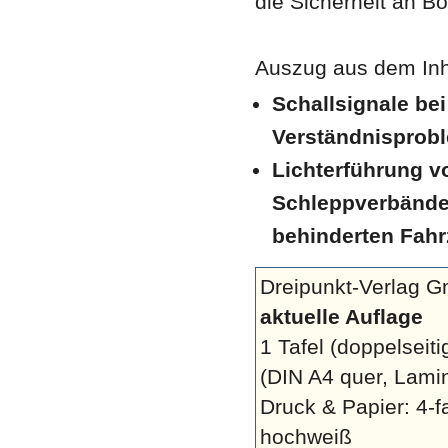
die Sicherheit
an Bo
Auszug aus dem Inha
Schallsignale be
Verständnisprob
Lichterführung 
Schleppverbänden
behinderten Fah
Dreipunkt-Verlag 
aktuelle Auflage
1 Tafel (doppelseitig
(DIN A4 quer, Lami
Druck & Papier: 4-
hochweiß