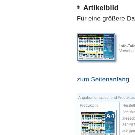
Artikelbild
Für eine größere Dar
Info-Tafe
Vorscha
zum Seitenanfang
Angaben entsprechend Produktsich
Produktbild
Herstel
Schulz
Meesch
31246 I
info@dr