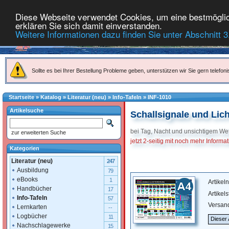
Diese Webseite verwendet Cookies, um eine bestmöglich
erklären Sie sich damit einverstanden.
Weitere Informationen dazu finden Sie unter Abschnitt 3
Sollte es bei Ihrer Bestellung Probleme geben, unterstützen wir Sie gern telefoni
Startseite
»
Katalog
»
Literatur (neu)
»
Info-Tafeln
»
INF-1010
Artikelsuche
Schallsignale und Lich
bei Tag, Nacht und unsichtigem Wet
zur erweiterten Suche
jetzt 2-seitig mit noch mehr Informa
Kategorien
Literatur (neu)
247
Ausbildung
79
eBooks
1
Artike
Handbücher
17
Artikel
Info-Tafeln
57
Versan
Lernkarten
--
Logbücher
11
Dieser 
Nachschlagewerke
15