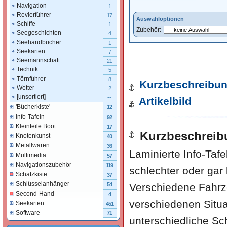
Navigation
1
Revierführer
17
Auswahloptionen
Schiffe
1
Zubehör:
Seegeschichten
4
Seehandbücher
1
Seekarten
7
Seemannschaft
21
Technik
5
Törnführer
8
Kurzbeschreibu
Wetter
2
[unsortiert]
--
Artikelbild
'Bücherkiste'
12
Info-Tafeln
92
Kleinteile Boot
17
Kurzbeschreib
Knotenkunst
40
Metallwaren
36
Laminierte Info-Tafe
Multimedia
57
Navigationszubehör
119
schlechter oder gar 
Schatzkiste
37
Schlüsselanhänger
Verschiedene Fahr
54
Second-Hand
4
verschiedenen Situ
Seekarten
451
Software
71
unterschiedliche Sc