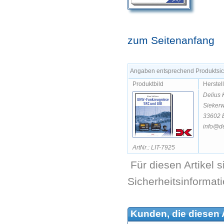
zum Seitenanfang
Angaben entsprechend Produktsich
Produktbild
Herstel
Delius 
Siekerw
33602 B
info@de
ArtNr.: LIT-7925
Für diesen Artikel 
Sicherheitsinformat
Kunden, die diesen A