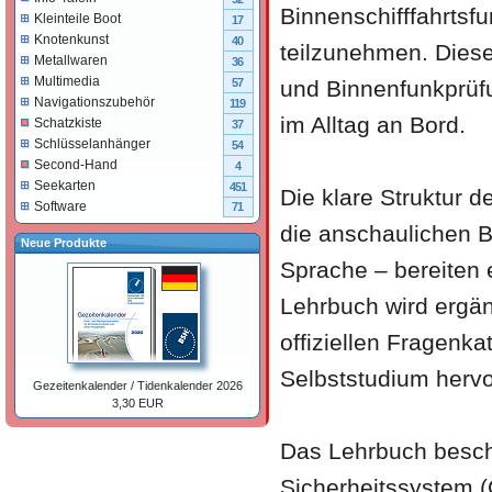
Binnenschifffahrtsf
Kleinteile Boot
17
Knotenkunst
40
teilzunehmen. Diese
Metallwaren
36
Multimedia
und Binnenfunkprüfu
57
Navigationszubehör
119
im Alltag an Bord.
Schatzkiste
37
Schlüsselanhänger
54
Second-Hand
4
Seekarten
451
Die klare Struktur 
Software
71
die anschaulichen B
Neue Produkte
Sprache – bereiten e
Lehrbuch wird ergän
offiziellen Fragenk
Selbststudium hervo
Gezeitenkalender / Tidenkalender 2026
3,30 EUR
Das Lehrbuch beschr
Sicherheitssystem (