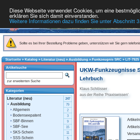
Diese Webseite verwendet Cookies, um eine bestmöglich
erklären Sie sich damit einverstanden.
Weitere Informationen dazu finden Sie unter Abschnitt 3
Sollte es bei Ihrer Bestellung Probleme geben, unterstützen wir Sie gern telefoni
Startseite
»
Katalog
»
Literatur (neu)
»
Ausbildung
»
Funkzeugnis SRC
»
LIT-7925
Artikelsuche
UKW-Funkzeugnisse 
Lehrbuch
zur erweiterten Suche
Klaus Schlösser
Kategorien
aus der Reihe 'Praxiswissen'
Literatur (neu)
247
Ausbildung
79
Allgemein
2
Bodenseepatent
3
Artike
SBF-Binnen
9
SBF-See
Artikel
15
SKS-Schein
11
Versan
SSS-Schein
5