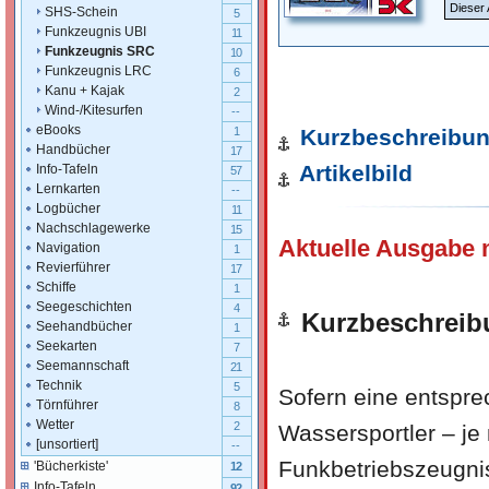
Dieser 
SHS-Schein
5
Funkzeugnis UBI
11
Funkzeugnis SRC
10
Funkzeugnis LRC
6
Kanu + Kajak
2
Wind-/Kitesurfen
--
eBooks
Kurzbeschreibu
1
Handbücher
17
Artikelbild
Info-Tafeln
57
Lernkarten
--
Logbücher
11
Nachschlagewerke
15
Aktuelle Ausgabe 
Navigation
1
Revierführer
17
Schiffe
1
Seegeschichten
4
Kurzbeschreib
Seehandbücher
1
Seekarten
7
Seemannschaft
21
Technik
5
Sofern eine entspr
Törnführer
8
Wetter
2
Wassersportler – je
[unsortiert]
--
Funkbetriebszeugni
'Bücherkiste'
12
Info-Tafeln
92