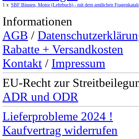
1 x
SBF Binnen, Motor (Lehrbuch) - mit dem amtlichen Fragenkatal
Informationen
AGB
/
Datenschutzerklärun
Rabatte + Versandkosten
Kontakt
/
Impressum
EU-Recht zur Streitbeilegu
ADR und ODR
Lieferprobleme 2024 !
Kaufvertrag widerrufen