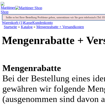
Sollte es bei Ihrer Bestellung Probleme geben, unterstützen wir Sie gern telefonisch (Tel: 
Warenkorb (1)
Kasse
Kundenkonto
Startseite
»
Katalog
»
Mengenrabatte + Versandkosten
Mengenrabatte + Ver
Mengenrabatte
Bei der Bestellung eines ide
gewähren wir folgende Men
(ausgenommen sind davon al