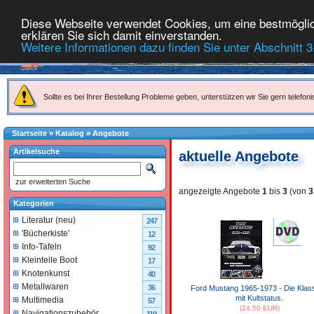
Diese Webseite verwendet Cookies, um eine bestmöglich
erklären Sie sich damit einverstanden.
Weitere Informationen dazu finden Sie unter Abschnitt 3
Sollte es bei Ihrer Bestellung Probleme geben, unterstützen wir Sie gern telefoni
Startseite
»
Katalog
»
Angebote
Artikelsuche
aktuelle Angebote
zur erweiterten Suche
angezeigte Angebote
1
bis
3
(von
3
Kategorien
Literatur (neu)
247
'Bücherkiste'
12
Info-Tafeln
92
Kleinteile Boot
17
Knotenkunst
40
Metallwaren
36
Ford Mustang 1965-1973 - Die Klass
mit Kultstatus.
Multimedia
57
(24,50 EUR)
Navigationszubehör