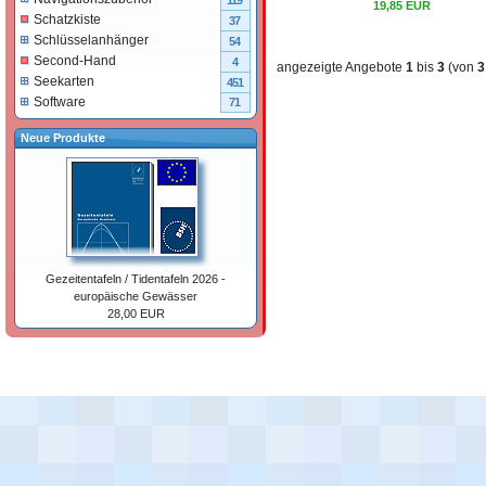
119
19,85 EUR
Schatzkiste
37
Schlüsselanhänger
54
Second-Hand
4
angezeigte Angebote
1
bis
3
(von
3
Seekarten
451
Software
71
Neue Produkte
Gezeitentafeln / Tidentafeln 2026 -
europäische Gewässer
28,00 EUR