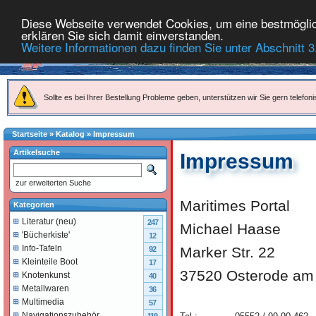
Diese Webseite verwendet Cookies, um eine bestmöglich
erklären Sie sich damit einverstanden.
Weitere Informationen dazu finden Sie unter Abschnitt 3
Sollte es bei Ihrer Bestellung Probleme geben, unterstützen wir Sie gern telefoni
Startseite
»
Katalog
»
Impressum
Artikelsuche
Impressum
zur erweiterten Suche
Maritimes Portal
Kategorien
Literatur (neu)
247
Michael Haase
'Bücherkiste'
12
Info-Tafeln
Marker Str. 22
92
Kleinteile Boot
17
37520 Osterode am
Knotenkunst
40
Metallwaren
36
Multimedia
57
Navigationszubehör