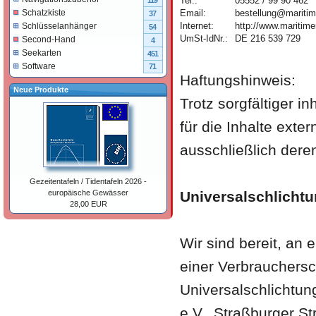
Tel.:
05552 / 99 90 462
119
Email:
bestellung@maritim
Schatzkiste
37
Internet:
http://www.maritime
Schlüsselanhänger
54
UmSt-IdNr.:
DE 216 539 729
Second-Hand
4
Seekarten
451
Software
71
Haftungshinweis:
Neue Produkte
Trotz sorgfältiger i
für die Inhalte exter
ausschließlich deren
Gezeitentafeln / Tidentafeln 2026 -
Universalschlicht
europäische Gewässer
28,00 EUR
Wir sind bereit, an
einer Verbrauchersc
Universalschlichtun
e.V., Straßburger S