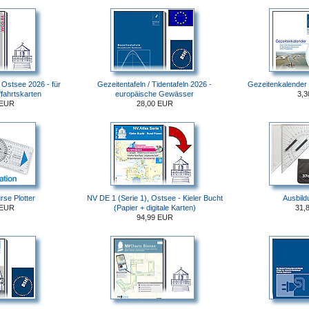
Ostsee 2026 - für
Gezeitentafeln / Tidentafeln 2026 -
Gezeitenkalender 
ffahrtskarten
europäische Gewässer
3,
 EUR
28,00 EUR
rse Plotter
NV DE 1 (Serie 1), Ostsee - Kieler Bucht
Ausbild
 EUR
(Papier + digitale Karten)
31,
94,99 EUR