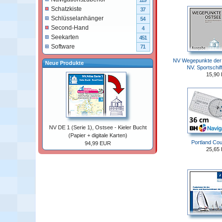
119
Schatzkiste
37
Schlüsselanhänger
54
Second-Hand
4
Seekarten
451
Software
71
NV Wegepunkte der 
Neue Produkte
NV. Sportschif
15,90
NV DE 1 (Serie 1), Ostsee - Kieler Bucht
(Papier + digitale Karten)
Portland Cou
94,99 EUR
25,65