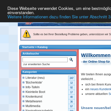
Diese Webseite verwendet Cookies, um eine bestmögliche
einverstanden.
Weitere Informationen dazu finden Sie unter Abschnitt 3
Sollte es bei Ihrer Bestellung Probleme geben, unterstützen wir Si
Startseite
»
Katalog
Artikelsuche
Willkommen 
- der Online-Shop fü
zur erweiterten Suche
Kategorien
Wir bieten Ihnen ausg
Literatur (neu)
247
vielleicht ...
'Bücherkiste'
12
sich bei Ihrem Ku
Info-Tafeln
92
ein
neues Kunden
Kleinteile Boot
17
unsere aktuellen
S
Knotenkunst
40
Metallwaren
36
Multimedia
57
Unsere neuen/belie
Navigationszubehör