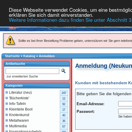
Diese Webseite verwendet Cookies, um eine bestmöglich
erklären Sie sich damit einverstanden.
Weitere Informationen dazu finden Sie unter Abschnitt 3
Sollte es bei Ihrer Bestellung Probleme geben, unterstützen wir Sie gern telefoni
Startseite
»
Katalog
»
Anmelden
Artikelsuche
Anmeldung (Neukun
zur erweiterten Suche
Kunden mit bestehendem 
Kategorien
Literatur (neu)
247
Bitte geben Sie die folgende
'Bücherkiste'
12
Email-Adresse:
Info-Tafeln
92
Kleinteile Boot
17
Passwort:
Knotenkunst
40
Sie haben
Metallwaren
36
Multimedia
57
Navigationszubehör