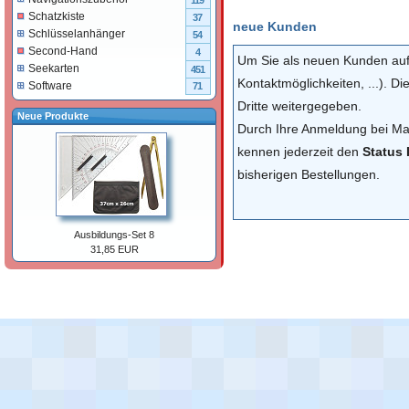
119
Schatzkiste
37
neue Kunden
Schlüsselanhänger
54
Second-Hand
4
Um Sie als neuen Kunden au
Seekarten
451
Kontaktmöglichkeiten, ...). D
Software
71
Dritte weitergegeben.
Neue Produkte
Durch Ihre Anmeldung bei Mar
kennen jederzeit den
Status 
bisherigen Bestellungen.
Ausbildungs-Set 8
31,85 EUR