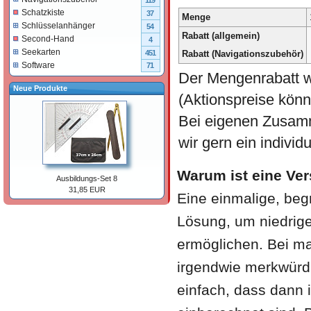
119
Schatzkiste
37
Menge
Schlüsselanhänger
54
Rabatt (allgemein)
Second-Hand
4
Seekarten
Rabatt (Navigationszubehör)
451
Software
71
Der Mengenrabatt w
Neue Produkte
(Aktionspreise könn
Bei eigenen Zusamm
wir gern ein individ
Warum ist eine Ve
Ausbildungs-Set 8
31,85 EUR
Eine einmalige, beg
Lösung, um niedrige
ermöglichen. Bei ma
irgendwie merkwürdi
einfach, dass dann 