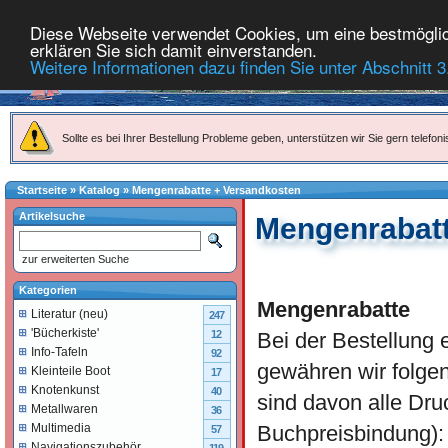
Diese Webseite verwendet Cookies, um eine bestmöglich
erklären Sie sich damit einverstanden.
Weitere Informationen dazu finden Sie unter Abschnitt 3
Sollte es bei Ihrer Bestellung Probleme geben, unterstützen wir Sie gern telefoni
Startseite
»
Katalog
»
Mengenrabatte + Versandkosten
Artikelsuche
Mengenrabatt
zur erweiterten Suche
Kategorien
Mengenrabatte
Literatur (neu)
247
'Bücherkiste'
Bei der Bestellung e
12
Info-Tafeln
92
gewähren wir folg
Kleinteile Boot
17
Knotenkunst
40
sind davon alle Dru
Metallwaren
36
Buchpreisbindung):
Multimedia
57
Navigationszubehör