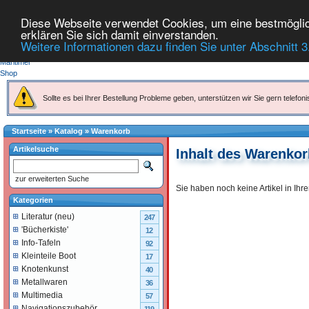
Diese Webseite verwendet Cookies, um eine bestmöglich
erklären Sie sich damit einverstanden.
Weitere Informationen dazu finden Sie unter Abschnitt 3
Sollte es bei Ihrer Bestellung Probleme geben, unterstützen wir Sie gern telefoni
Startseite
»
Katalog
»
Warenkorb
Artikelsuche
Inhalt des Warenko
zur erweiterten Suche
Sie haben noch keine Artikel in Ih
Kategorien
Literatur (neu)
247
'Bücherkiste'
12
Info-Tafeln
92
Kleinteile Boot
17
Knotenkunst
40
Metallwaren
36
Multimedia
57
Navigationszubehör