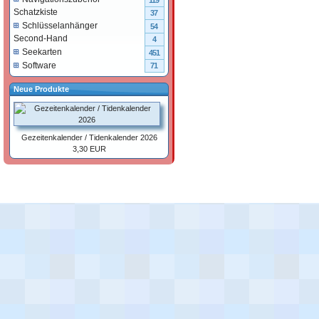
119
Schatzkiste
37
Schlüsselanhänger
54
Second-Hand
4
Seekarten
451
Software
71
Neue Produkte
Gezeitenkalender / Tidenkalender 2026
3,30 EUR