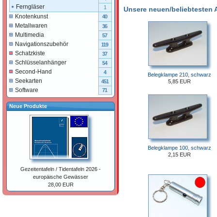
Ferngläser
1
Unsere neuen/beliebtesten Ar
Knotenkunst
40
Metallwaren
36
Multimedia
57
Navigationszubehör
119
Schatzkiste
37
Schlüsselanhänger
54
Second-Hand
4
Belegklampe 210, schwarz
Seekarten
5,85 EUR
451
Software
71
Neue Produkte
Belegklampe 100, schwarz
2,15 EUR
Gezeitentafeln / Tidentafeln 2026 -
europäische Gewässer
28,00 EUR