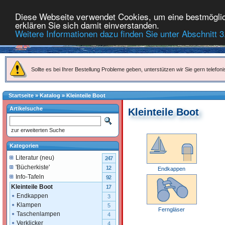
Diese Webseite verwendet Cookies, um eine bestmöglich
erklären Sie sich damit einverstanden.
Weitere Informationen dazu finden Sie unter Abschnitt 3
Sollte es bei Ihrer Bestellung Probleme geben, unterstützen wir Sie gern telefoni
Startseite
»
Katalog
»
Kleinteile Boot
Artikelsuche
Kleinteile Boot
zur erweiterten Suche
Kategorien
Literatur (neu)
247
'Bücherkiste'
12
Endkappen
Info-Tafeln
92
Kleinteile Boot
17
Endkappen
3
Klampen
5
Ferngläser
Taschenlampen
4
Verklicker
4