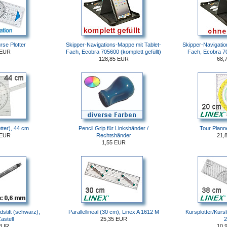
rse Plotter
Skipper-Navigations-Mappe mit Tablet-
Skipper-Navigatio
 EUR
Fach, Ecobra 705600 (komplett gefüllt)
Fach, Ecobra 70
128,85 EUR
68,
otter), 44 cm
Pencil Grip für Linkshänder /
Tour Plann
 EUR
Rechtshänder
21,
1,55 EUR
stift (schwarz),
Parallellineal (30 cm), Linex A 1612 M
Kursplotter/Kursli
astell
25,35 EUR
2
EUR
10,