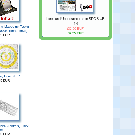
Lern- und Übungsprogramm SRC & UBI
4.0
ns-Mappe mit Tablet-
(32,90 EUR)
5610 (ohne Inhalt)
32,35 EUR
75 EUR
er, Linex 2817
85 EUR
neal (Plotter), Linex
815
95 EUR