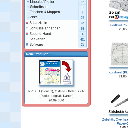
Lineale / Plotter
12
Schreibsets
6
Taschen & Mappen
7
Zirkel
33
Schatzkiste
37
Portland Cou
Schlüsselanhänger
54
25,65
Second-Hand
4
Seekarten
451
Software
71
Neue Produkte
Kurslineal (Pl
21,85
NV DE 1 (Serie 1), Ostsee - Kieler Bucht
(Papier + digitale Karten)
94,99 EUR
Zubehör: Overhead
Faber-C
1,65 