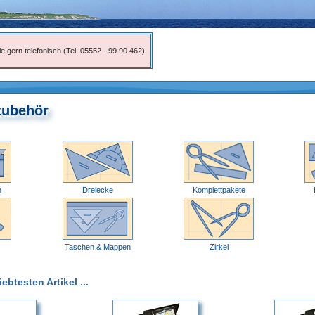
e gern telefonisch (Tel: 05552 - 99 90 462).
zubehör
n
Dreiecke
Komplettpakete
Taschen & Mappen
Zirkel
btesten Artikel ...