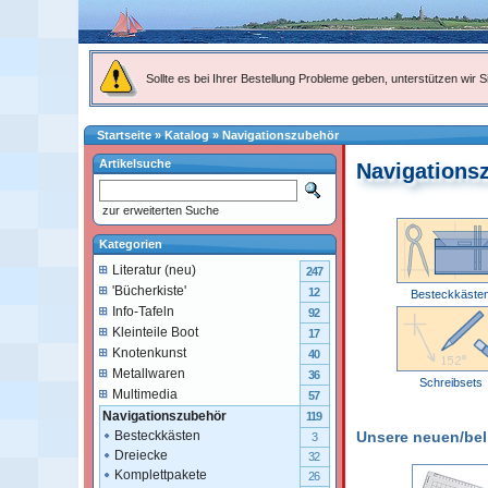
Sollte es bei Ihrer Bestellung Probleme geben, unterstützen wir Si
Startseite
»
Katalog
»
Navigationszubehör
Artikelsuche
Navigations
zur erweiterten Suche
Kategorien
Literatur (neu)
247
'Bücherkiste'
12
Besteckkäste
Info-Tafeln
92
Kleinteile Boot
17
Knotenkunst
40
Metallwaren
36
Schreibsets
Multimedia
57
Navigationszubehör
119
Unsere neuen/belie
Besteckkästen
3
Dreiecke
32
Komplettpakete
26