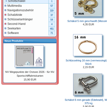
Schotschäkel
6
Multimedia
57
Navigationszubehör
119
Schatzkiste
37
Schlüsselanhänger
54
Schäkel 5 mm geschweift (Messin
Second-Hand
4
4,35 EUR
Seekarten
451
Software
71
Neue Produkte
Schlüsselring 16 mm (vermessingt)
Stück
2,15 EUR
NV Wegepunkte der Ostsee 2026 - für NV.
Sportschifffahrtskarten
15,90 EUR
Schäkel 6 mm gerade (Edelstahl), 
375 kg
5,90 EUR