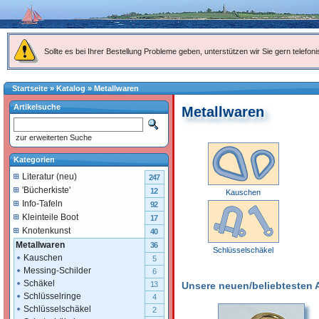
Sollte es bei Ihrer Bestellung Probleme geben, unterstützen wir Sie gern telefoni
Startseite
»
Katalog
»
Metallwaren
Artikelsuche
Metallwaren
zur erweiterten Suche
Kategorien
Literatur (neu)
247
'Bücherkiste'
12
Kauschen
Info-Tafeln
92
Kleinteile Boot
17
Knotenkunst
40
Metallwaren
36
Schlüsselschäkel
Kauschen
5
Messing-Schilder
6
Schäkel
Unsere neuen/beliebtesten Ar
13
Schlüsselringe
4
Schlüsselschäkel
2