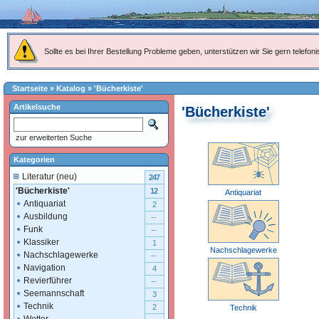
Sollte es bei Ihrer Bestellung Probleme geben, unterstützen wir Sie gern telefoni
Startseite
»
Katalog
»
'Bücherkiste'
Artikelsuche
'Bücherkiste'
zur erweiterten Suche
Kategorien
Literatur (neu)
247
'Bücherkiste'
12
Antiquariat
Antiquariat
2
Ausbildung
--
Funk
--
Klassiker
1
Nachschlagewerke
Nachschlagewerke
--
Navigation
4
Revierführer
--
Seemannschaft
3
Technik
2
Technik