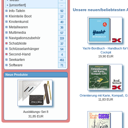
Wetter
--
[unsortiert]
--
Unsere neuen/beliebtesten Ar
Info-Tafeln
92
Kleinteile Boot
17
Knotenkunst
40
Metallwaren
36
Multimedia
57
Navigationszubehör
119
Schatzkiste
37
Yacht-Bordbuch - Handbuch für'
Schlüsselanhänger
54
Cockpit
Second-Hand
4
19,90 EUR
Seekarten
451
Software
71
Neue Produkte
Orientierung mit Karte, Kompaß, 
11,83 EUR
Ausbildungs-Set 8
31,85 EUR