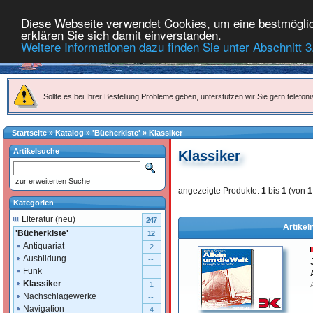
Diese Webseite verwendet Cookies, um eine bestmöglich
erklären Sie sich damit einverstanden.
Weitere Informationen dazu finden Sie unter Abschnitt 3
Sollte es bei Ihrer Bestellung Probleme geben, unterstützen wir Sie gern telefoni
Startseite
»
Katalog
»
'Bücherkiste'
»
Klassiker
Artikelsuche
Klassiker
zur erweiterten Suche
angezeigte Produkte:
1
bis
1
(von
1
Kategorien
Literatur (neu)
247
Artikel
'Bücherkiste'
12
Antiquariat
2
Ausbildung
--
Funk
--
Klassiker
1
Nachschlagewerke
--
Navigation
4