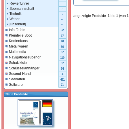
Revierführer
--
Seemannschaft
3
Technik
2
angezeigte Produkte:
1
bis
1
(von
1
Wetter
--
[unsortiert]
--
Info-Tafeln
92
Kleinteile Boot
17
Knotenkunst
40
Metallwaren
36
Multimedia
57
Navigationszubehör
119
Schatzkiste
37
Schlüsselanhänger
54
Second-Hand
4
Seekarten
451
Software
71
Neue Produkte