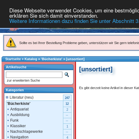
Diese Webseite verwendet Cookies, um eine bestmöglich
erklären Sie sich damit einverstanden.
Weitere Informationen dazu finden Sie unter Abschnitt 3
Sollte es bei Ihrer Bestellung Probleme geben, unterstützen wir Sie gern telefoni
Startseite
»
Katalog
»
'Bücherkiste'
»
[unsortiert]
Artikelsuche
[unsortiert]
zur erweiterten Suche
Es gibt derzeit keine Artikel in dieser Ka
Kategorien
Literatur (neu)
247
'Bücherkiste'
12
Antiquariat
2
Ausbildung
--
Funk
--
Klassiker
1
Nachschlagewerke
--
Navigation
4