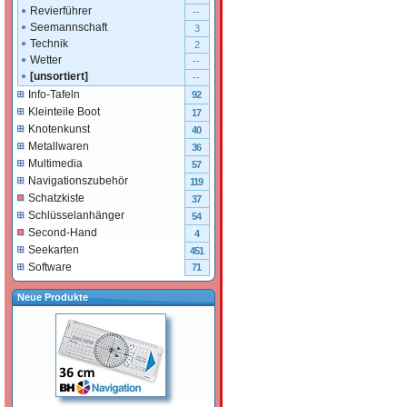
Revierführer
--
Seemannschaft
3
Technik
2
Wetter
--
[unsortiert]
--
Info-Tafeln
92
Kleinteile Boot
17
Knotenkunst
40
Metallwaren
36
Multimedia
57
Navigationszubehör
119
Schatzkiste
37
Schlüsselanhänger
54
Second-Hand
4
Seekarten
451
Software
71
Neue Produkte